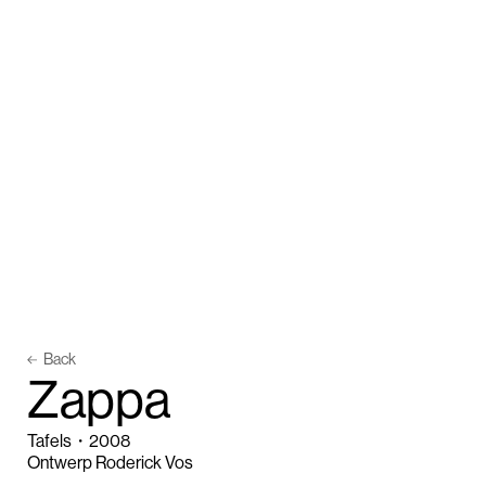
Back
Z
a
p
p
a
Tafels
・
2008
Ontwerp Roderick Vos