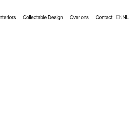
Interiors
Collectable Design
Over ons
Contact
EN
NL