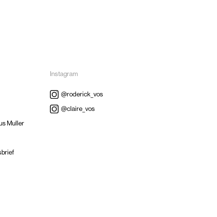
Instagram
@roderick_vos
@claire_vos
us Muller
sbrief