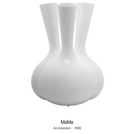
MaMa
Accessoires
・
1999