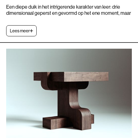
Een diepe duik in het intrigerende karakter van leer: drie
dimensionaal geperst en gevormd op het ene moment, maar
gelijktijdig nonchalant en rebels in het rugdeel.
Vernieuwende zitmeubels ontwerpen is onze levenslange
Lees meer
obsessie, sommigen verzamelen postzegels, wij bedenken
sofa’s. Coming soon!