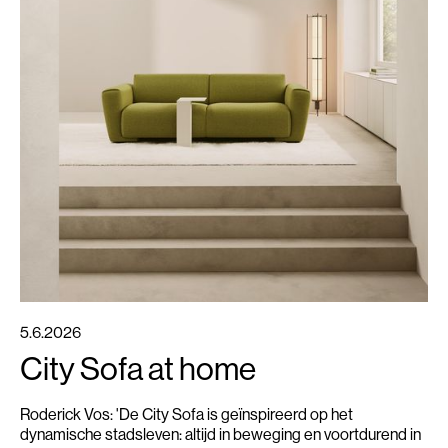
iconische ontwerpen en gevestigd in een karakteristiek pand
vol geschiedenis, voelde deze introductie voor ons
ontwerpers als de perfecte match. En dan is er nog New
York zelf. Zodra de zon ondergaat, verandert de stad in een
bijna eindeloze zee van licht. Op zo’n moment realiseer je je
twee dingen: hoe ongelooflijk groot New York werkelijk is, en
hoe fijn het is als je hotel niet helemaal aan de andere kant
van Manhattan ligt. Te midden van al die lichtjes hing onze
Urchina Light rustig te stralen. Een ontwerp geïnspireerd
door de natuur, maar voor even helemaal thuis in de stad die
nooit slaapt.
5.6.2026
City Sofa at home
Roderick Vos: 'De City Sofa is geïnspireerd op het
dynamische stadsleven: altijd in beweging en voortdurend in