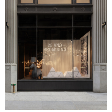
gegoten volgens een traditionele Japanse giettechniek die
eeuwenlang uitsluitend werd gebruikt voor kunstobjecten.
Door dit eeuwenoude ambacht toe te passen op
hedendaags meubeldesign vervaagt de grens tussen
functioneel ontwerp en sculptuur. Voor ons is het bijzonder
om dit uitzonderlijke vakmanschap levend te houden door
het een nieuwe toepassing te geven binnen de wereld van
design. Het resultaat is een tijdloos statement dat gegoten
brons volledig tot zijn recht laat komen.