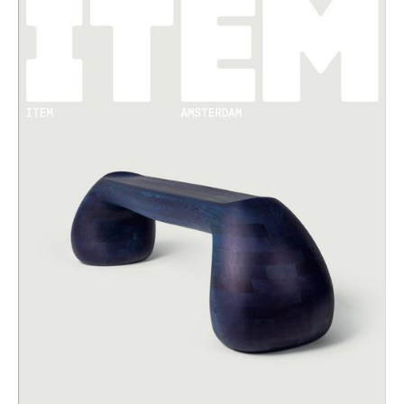
ontwerpen toont die relevant zijn voor dat specifieke veld.
Twee van onze ontwerpen zullen daar worden
tentoongesteld. Voor ITEM Amsterdam hebben we de eiken
BOLLARD zitbank ontworpen en de BELLY, een drankkastje.