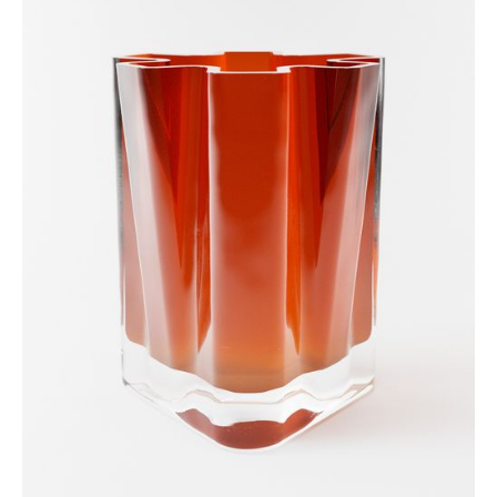
materialen, en verrassend sterk voor zijn gewicht. Bovendien
is het verkrijgbaar in allerlei houtsoorten en uitvoeringen.
Fineer komt in grote dunne vellen die indrukwekkende
afstanden kunnen overspannen, maar het is tegelijkertijd
flexibel genoeg te buigen en persen zonder dat het materiaal
scheurt. Het laat zich fantastisch verlijmen, en wanneer je het
laag op laag stapelt en machinaal perst, krijg je een immens
lichte en sterke schaalvorm. Zelf maak ik het liefst
eenvoudige stoelen van dit eerlijke, tijdloze materiaal. No
nonsense, veelzijdig en altijd in stijl, een beetje zoals een
goed paar jeans, maar dan voor meubels.”