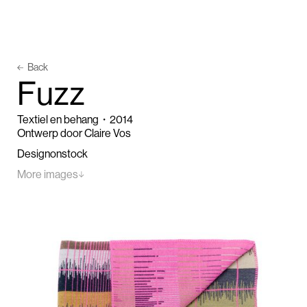
Back
F
u
z
z
Textiel en behang
・
2014
Ontwerp door Claire Vos
Designonstock
More images