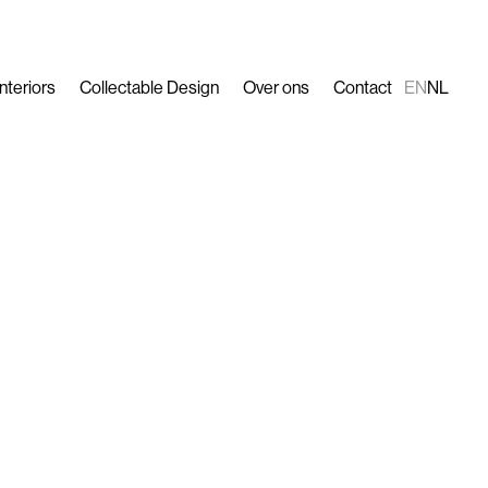
Interiors
Collectable Design
Over ons
Contact
EN
NL