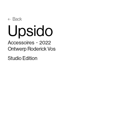
Back
U
p
s
i
d
o
Accessoires
・
2022
Ontwerp Roderick Vos
Studio Edition