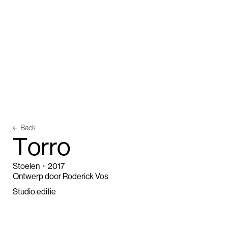
Back
T
o
r
r
o
Stoelen
・
2017
Ontwerp door Roderick Vos
Studio editie