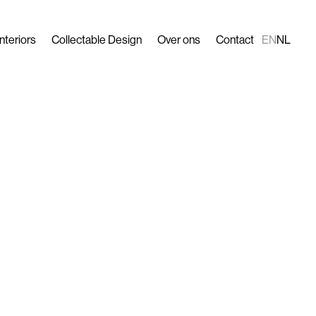
Interiors
Collectable Design
Over ons
Contact
EN
NL