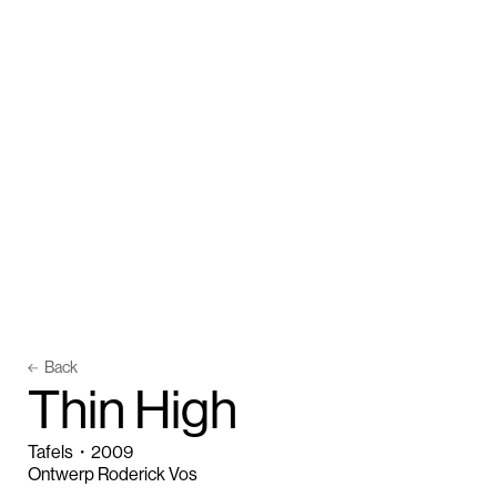
Back
T
h
i
n
H
i
g
h
Tafels
・
2009
Ontwerp Roderick Vos