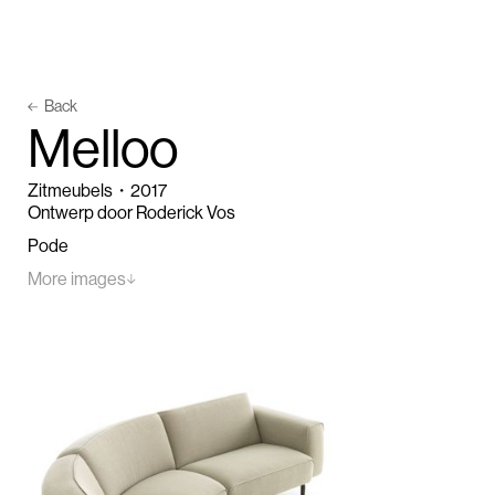
Back
M
e
l
l
o
o
Zitmeubels
・
2017
Ontwerp door Roderick Vos
Pode
More images