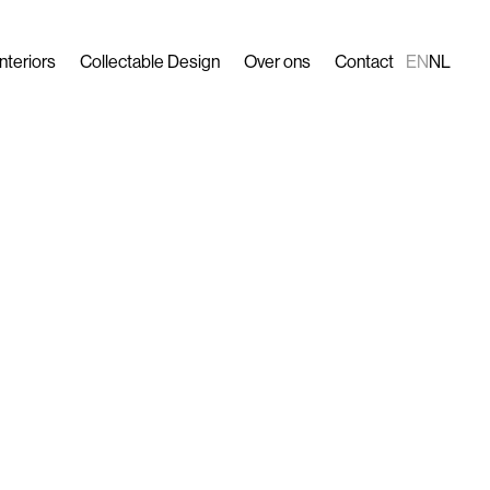
Interiors
Collectable Design
Over ons
Contact
EN
NL