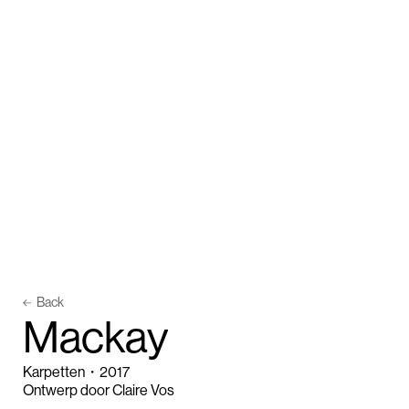
Back
M
a
c
k
a
y
Karpetten
・
2017
Ontwerp door Claire Vos