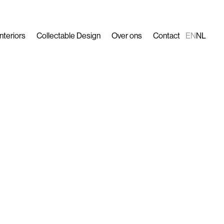
Interiors
Collectable Design
Over ons
Contact
EN
NL