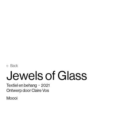
Back
J
e
w
e
l
s
o
f
G
l
a
s
s
Textiel en behang
・
2021
Ontwerp door Claire Vos
Moooi