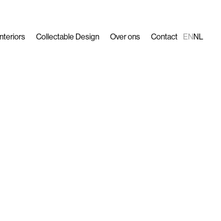
Interiors
Collectable Design
Over ons
Contact
EN
NL