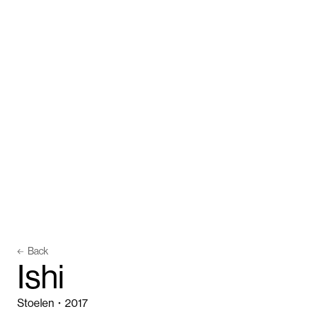
Back
I
s
h
i
Stoelen
・
2017