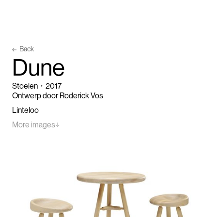
Back
D
u
n
e
Stoelen
・
2017
Ontwerp door Roderick Vos
Linteloo
More images