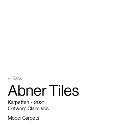
Back
A
b
n
e
r
T
i
l
e
s
Karpetten
・
2021
Ontwerp Claire Vos
Moooi Carpets